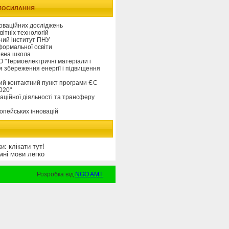
 ПОСИЛАННЯ
новаційних досліджень
вітніх технологій
чний інститут ПНУ
формальної освіти
овна школа
 "Термоелектричні матеріали і
я збереження енергії і підвищення
ий контактний пункт програми ЄС
020"
аційної діяльності та трансферу
опейських інновацій
: клікати тут!
мні мови легко
Розробка від
NGO AMT