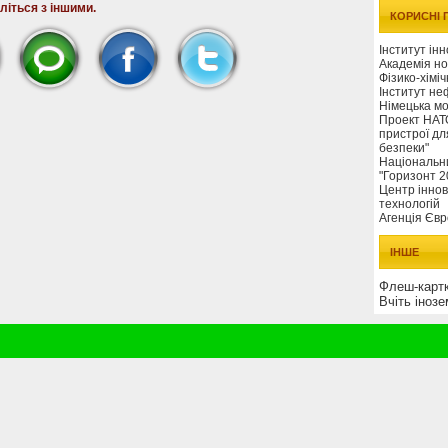
літься з іншими.
КОРИСНІ
Інститут ін
Академія но
Фізико-хімі
Інститут не
Німецька м
Проект НАТО
пристрої дл
безпеки"
Національн
"Горизонт 2
Центр іннов
технологій
Агенція Євр
ІНШЕ
Флеш-картки
Вчіть інозе