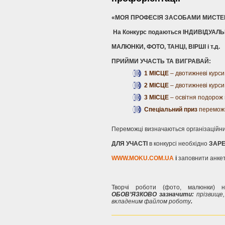
«МОЯ ПРОФЕСІЯ ЗАСОБАМИ МИСТЕ
На Конкурс подаються ІНДИВІДУАЛЬН
МАЛЮНКИ, ФОТО, ТАНЦІ, ВІРШІ і т.д.
ПРИЙМИ УЧАСТЬ ТА ВИГРАВАЙ:
1 МІСЦЕ
– двотижневі курси 
2 МІСЦЕ
– двотижневі курси
3 МІСЦЕ
– освітня подорож 
Спеціальний приз
переможц
Переможці визначаються організаційни
ДЛЯ УЧАСТІ
в конкурсі необхідно
ЗАРЕ
WWW
.
MOKU
.
COM
.
UA
і
заповнити анкет
Творчі роботи (фото, малюнки)
ОБОВ’ЯЗКОВО зазначити:
прізвище
вкладеним файлом роботу
.