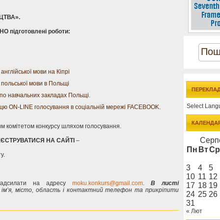
ЦТВА».
О підготовлені роботи:
англійської мови на Кіпрі
 польської мови в Польщі
ПЕРЕКЛА
по навчальних закладах Польщі.
Select Lan
ю ON-LINE голосування в соціальній мережі FACEBOOK.
КАЛЕНДА
м комітетом конкурсу шляхом голосування.
Серп
ЄСТРУВАТИСЯ НА САЙТІ
–
Пн
Вт
Ср
у.
3
4
5
10
11
12
 надсилати на адресу
moku.konkurs@gmail.com
.
В листі
17
18
19
, ім’я, місто, область і контактний телефон та прикріпити
24
25
26
31
« Лют