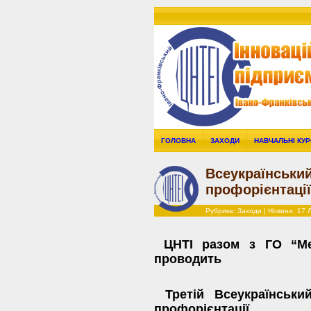
ГОЛОВНА
ЗАХОДИ
НАВЧАЛЬНІ КУ
Всеукраїнськи
профорієнтації
Рубрика:
Заходи
|
Новини
, 17 
ЦНТІ разом з ГО “Мере
проводить
Третій Всеукраїнськи
профорієнтації