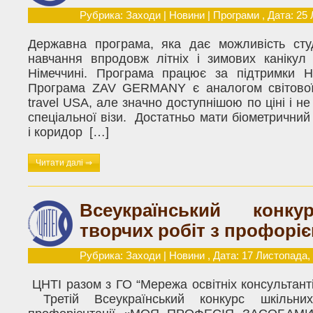
Рубрика:
Заходи
|
Новини
|
Програми
, Дата: 25
Державна програма, яка дає можливість ст
навчання впродовж літніх і зимових канікул
Німеччині. Програма працює за підтримки Ні
Програма ZAV GERMANY є аналогом світової
travel USA, але значно доступнішою по ціні і 
спеціальної візи. Достатньо мати біометрични
і коридор […]
Читати далі ⇒
Всеукраїнський конку
творчих робіт з профоріє
Рубрика:
Заходи
|
Новини
, Дата: 17 Листопада,
ЦНТІ разом з ГО “Мережа освітніх консультант
Третій Всеукраїнський конкурс шкільни