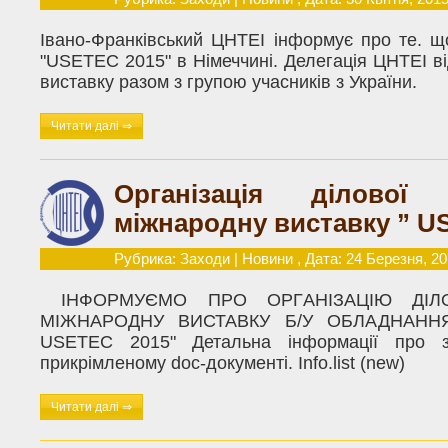
Івано-Франківський ЦНТЕІ інформує про те. щ
"USETEC 2015" в Німеччині. Делегація ЦНТЕІ в
виставку разом з групою учасників з України.
Читати далі ⇒
Організація ділової
міжнародну виставку ” U
Рубрика:
Заходи
|
Новини
, Дата: 24 Березня, 2
ІНФОРМУЄМО ПРО ОРГАНІЗАЦІЮ ДІЛО
МІЖНАРОДНУ ВИСТАВКУ Б/У ОБЛАДНАНН
USETEC 2015" Детальна інформації про з
прикрімленому doc-документі. Info.list (new)
Читати далі ⇒