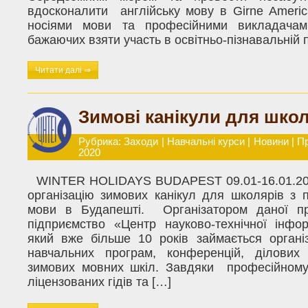
вдосконалити англійську мову в Girne America
носіями мови та професійними викладачам
бажаючих взяти участь в освітньо-пізнавальній п
Читати далі ⇒
Зимові канікули для школ
Рубрика:
Заходи
|
Навчальні курси
|
Новини
|
П
2020
WINTER HOLIDAYS BUDAPEST 09.01-16.01.202
організацію зимових канікул для школярів з п
мови в Будапешті. Організатором даної п
підприємство «Центр науково-технічної інфо
який вже більше 10 років займається органі
навчальних програм, конференцій, ділових е
зимових мовних шкіл. Завдяки професійному 
ліцензованих гідів та […]