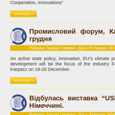
Cooperation, Innovations"
Читати далі ⇒
Промисловий форум, Ка
грудня
Рубрика:
Заходи
|
Новини
, Дата: 05 Грудня, 201
An active state policy, innovation, EU’s climate po
development will be the focus of the Industry F
Karpacz on 18-20 December.
Читати далі ⇒
Відбулась виставка “US
Німеччині.
Рубрика:
Заходи
|
Новини
, Дата: 30 Квітня, 201