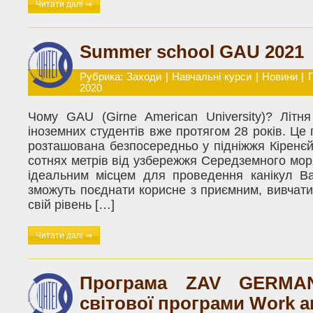
Читати далі ⇒
Summer school GAU 2021
Рубрика:
Заходи
|
Навчальні курси
|
Новини
|
2020
Чому GAU (Girne American University)? Літ
іноземних студентів вже протягом 28 років. Це
розташована безпосередньо у підніжжя Кіренєйс
сотнях метрів від узбережжя Середземн
ідеальним місцем для проведення канікул Ва
зможуть поєднати корисне з приємним, вивчат
свій рівень […]
Читати далі ⇒
Програма ZAV GERMA
світової програми Work a