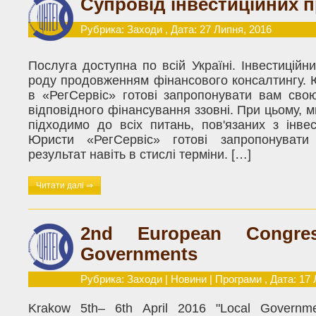
Супровід інвестиційних п
Рубрика:
Заходи
, Дата: 27 Липня, 2016
Послуга доступна по всій Україні. Інвестиційн
роду продовженням фінансового консалтингу. 
в «РегСервіс» готові запропонувати вам сво
відповідного фінансування ззовні. При цьому, м
підходимо до всіх питань, пов'язаних з інв
Юристи «РегСервіс» готові запропонувати
результат навіть в стислі терміни. […]
Читати далі ⇒
2nd European Congre
Governments
Рубрика:
Заходи
|
Новини
|
Програми
, Дата: 17
Krakow 5th– 6th April 2016 "Local Governm