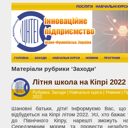
ПОСЛУГИ
НАВЧАЛЬНІ КУРС
ГОЛОВНА
ЗАХОДИ
НАВЧАЛЬНІ КУРСИ
НОВИНИ
ПРОГРАМИ
Матеріали рубрики ‘Заходи’
Літня школа на Кіпрі 2022
Рубрика:
Заходи
|
Навчальні курси
|
Новини
|
П
2022
Шановні батьки, діти! Інформуємо Вас, що
відбудеться на Кіпрі літом 2022. Усі, хто бажа
до Північного Кіпру, нарешті зможуть н
Середземним морем та провести незабутн